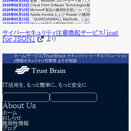
2026年06月26日
更新：Windows 10のサポート終了に伴う注意喚起
2026年06月10日
Check Point Software Technologies製品の脆弱性対策について(C
2026年06月10日
Microsoft 製品の脆弱性対策について(2026年6月)
2026年06月10日
Adobe Acrobat および Reader の脆弱性対策について(2026年6月
2026年05月13日
「GUARDIANWALL MailSuite」におけるスタックベースの
2026年05月13日
Microsoft 製品の脆弱性対策について(2026年5月)
2026年05月08日
Palo Alto Networks製PAN-OSの脆弱性対策について(CVE-2026-
サイバーセキュリティ注意喚起サービス「icat
2026年05月07日
更新：Linuxの脆弱性対策について(CVE-2026-31431、Copy Fai
for JSON」
より
2026年05月01日
Linuxの脆弱性対策について(CVE-2026-31431、Copy Fail)
2026年04月27日
更新：Cisco Secure Firewall ASAおよびCisco Secure FTD
2026年04月22日
Oracle Java の脆弱性対策について(2026年4月)
2026年04月15日
Adobe Acrobat および Reader の脆弱性対策について(2026年4月
ホーム
サービス
TrustBrain セキュリティ・トータルソリューション
2026年04月15日
Microsoft 製品の脆弱性対策について(2026年4月)
情報セキュリティ対策等 よろず相談
2026年04月13日
Adobe Acrobat および Reader の脆弱性対策について(2026年4月
2026年04月08日
「Movable Type」における複数の脆弱性について（JVN#66473
2026年03月11日
Microsoft 製品の脆弱性対策について(2026年3月)
2026年03月11日
Adobe Acrobat および Reader の脆弱性対策について(2026年3月
2026年02月25日
「LANSCOPE エンドポイントマネージャー オンプレミス版」に
IT活用を、もっと簡単に、もっと安全に
2026年02月13日
「FileZen」におけるOSコマンドインジェクションの脆弱性について
2026年02月12日
Microsoft 製品の脆弱性対策について(2026年2月)
2026年01月23日
BIND 9の脆弱性対策について（CVE-2025-13878）
2026年01月21日
Oracle Java の脆弱性対策について(2026年1月)
2026年01月19日
Cisco Secure Email Gatewayの脆弱性対策について(CVE-2025-
About Us
2026年01月14日
Microsoft 製品の脆弱性対策について(2026年1月)
ホーム
2025年12月23日
WatchGuard Fireboxの脆弱性対策について(CVE-2025-14733)
おしらせ
2025年12月17日
Fortinet製品における認証回避の脆弱性について（CVE-2025-59
2025年12月12日
更新：React Server Componentsにおける脆弱性について（CVE-
脆弱性情報
ブログ