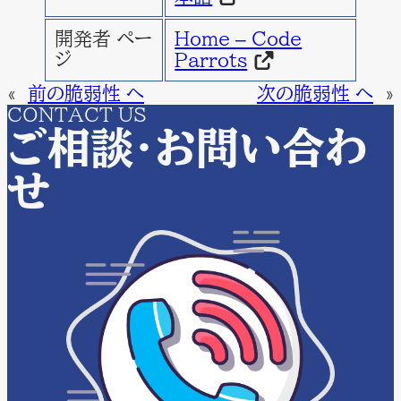
開発者 ペー
Home – Code
ジ
Parrots
«
前の脆弱性 へ
次の脆弱性 へ
»
CONTACT US
ご相談・お問い合わ
せ