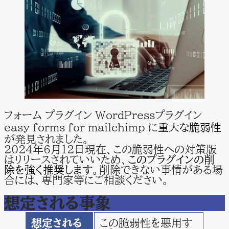
フォーム プラグイン WordPressプラグイン
easy forms for mailchimp に
重大
な
脆弱性
が発見されました。
2024年6月１２日現在、この脆弱性への対策版
はリリースされていいため、
このプラグインの削
除を強く推奨します
。削除できない事情がある場
合には、専門家等にご相談ください。
想定される事象
想定される
この脆弱性を悪用す