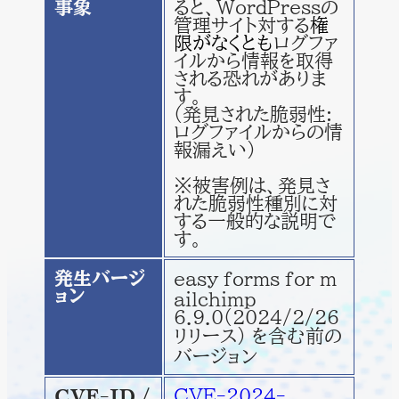
事象
ると、WordPressの
管理サイト対する
権
限がなくとも
ログファ
イルから情報を取得
される恐れがありま
す。
(発見された脆弱性:
ログファイルからの情
報漏えい)
※被害例は、発見さ
れた脆弱性種別に対
する一般的な説明で
す。
発生バージ
easy forms for m
ョン
ailchimp
6.9.0(2024/2/26
リリース) を含む前の
バージョン
CVE-2024-
CVE-ID /