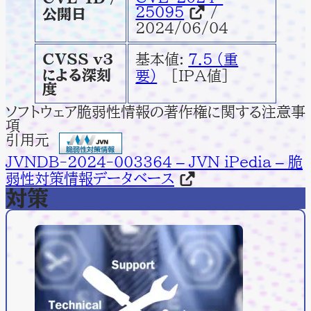
25095
/
公開日
2024/06/04
CVSS v3
基本値:
7.5 (重
による深刻
要)
[IPA値]
度
ソフトウェア脆弱性情報の著作権に関する注意事
項
引用元
JVNDB-2024-003364 – JVN iPedia – 脆
弱性対策情報データベース
対策