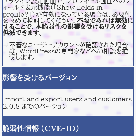
プラグイン設定画面で、プロフィール画面へのフ
ィールド表示機能（「Show fields in
profile?」）が有効になっている場合は、必要性
を改めて検討してください。
不要であれば無効に
することで、本脆弱性の影響を受けるリスクを
低減できます
。
⇒不審なユーザーアカウントが確認された場合
は、WordPressの専門家などへの相談を推
奨します。
影響を受けるバージョン
Import and export users and customers
2.0.8 までのバージョン
脆弱性情報 (CVE-ID)