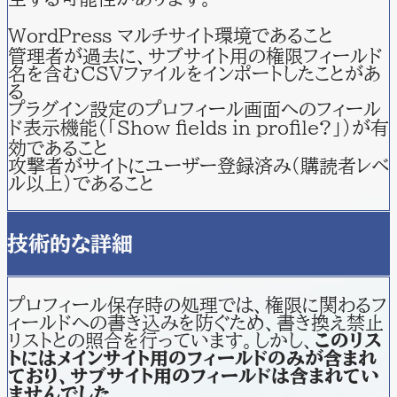
WordPress マルチサイト環境であること
管理者が過去に、サブサイト用の権限フィールド
名を含むCSVファイルをインポートしたことがあ
る
プラグイン設定のプロフィール画面へのフィール
ド表示機能（「Show fields in profile?」）が有
効であること
攻撃者がサイトにユーザー登録済み（購読者レベ
ル以上）であること
技術的な詳細
プロフィール保存時の処理では、権限に関わるフ
ィールドへの書き込みを防ぐため、書き換え禁止
リストとの照合を行っています。しかし、
このリス
トにはメインサイト用のフィールドのみが含まれ
ており、サブサイト用のフィールドは含まれてい
ませんでした
。