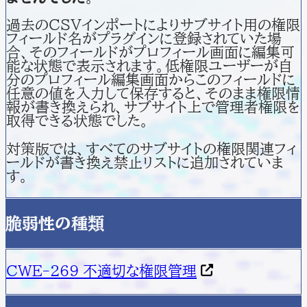
過去のCSVインポートによりサブサイト用の権限
フィールド名がプラグインに登録されていた場
合、そのフィールドがプロフィール画面に編集可
能な状態で表示されます。低権限ユーザーが自
分のプロフィール編集画面からこのフィールドに
任意の値を入力して保存すると、そのまま権限情
報が書き換えられ、サブサイト上で管理者権限を
取得できる状態でした。
対策版では、すべてのサブサイトの権限関連フィ
ールドが書き換え禁止リストに追加されていま
す。
脆弱性の種類
CWE-269 不適切な権限管理