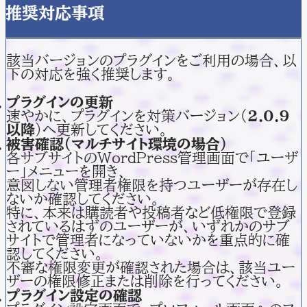
推奨対応事項
該当バージョンのプラグインをご利用の場合、以
下の対応を強く推奨します。
プラグインの更新
速やかに、プラグインを対策バージョン（
2.0.9
以降
）へ更新してください。
被害確認（マルチサイト環境の場合）
各サブサイトのWordPress管理画面で「ユーザ
ー」メニューを開き、
意図しない管理者権限を持つユーザーが存在し
ないか確認してください。
特に、本来は購読者や投稿者など低権限で登録
されているはずのユーザーが、いずれかのサブ
サイトで管理者になっていないかを重点的に確
認してください。
不審な権限変更が確認された場合は、該当ユー
ザーの権限修正または削除を行ってください。
プラグイン設定の確認