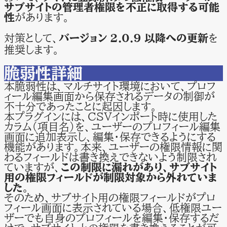
サブサイトの管理者権限を不正に取得する可能
性
があります。
対策として、
バージョン 2.0.9 以降への更新
を
推奨します。
脆弱性詳細
本脆弱性は、マルチサイト環境において、プロフ
ィール編集画面から保存されるデータの制御が
不十分であったことに起因します。
本プラグインには、CSVインポート時に使用した
カラム（項目名）を、ユーザーのプロフィール編集
画面に追加表示し、編集・保存できるようにする
機能があります。本来、ユーザーの権限情報に関
わるフィールドは書き換えできないよう制限され
ていますが、
この制限に漏れがあり、サブサイト
用の権限フィールドが制限対象から外れていま
した
。
そのため、サブサイト用の権限フィールドがプロ
フィール画面に表示されている場合、低権限ユー
ザーでも自身のプロフィールを編集・保存するだ