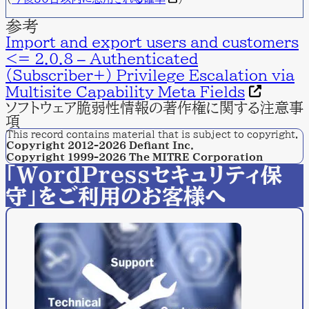
参考
Import and export users and customers
<= 2.0.8 – Authenticated
(Subscriber+) Privilege Escalation via
Multisite Capability Meta Fields
ソフトウェア脆弱性情報の著作権に関する注意事
項
This record contains material that is subject to copyright.
Copyright 2012-2026 Defiant Inc.
Copyright 1999-2026 The MITRE Corporation
「WordPressセキュリティ保
守」をご利用のお客様へ