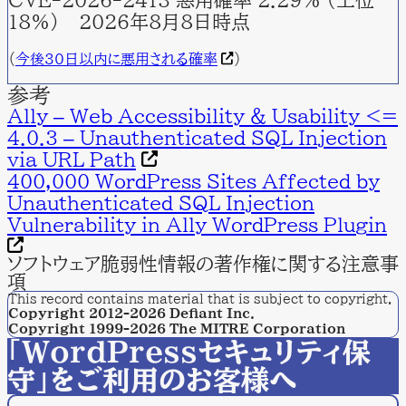
18%） 2026年8月8日時点
（
今後30日以内に悪用される確率
)
参考
Ally – Web Accessibility & Usability <=
4.0.3 – Unauthenticated SQL Injection
via URL Path
400,000 WordPress Sites Affected by
Unauthenticated SQL Injection
Vulnerability in Ally WordPress Plugin
ソフトウェア脆弱性情報の著作権に関する注意事
項
This record contains material that is subject to copyright.
Copyright 2012-2026 Defiant Inc.
Copyright 1999-2026 The MITRE Corporation
「WordPressセキュリティ保
守」をご利用のお客様へ