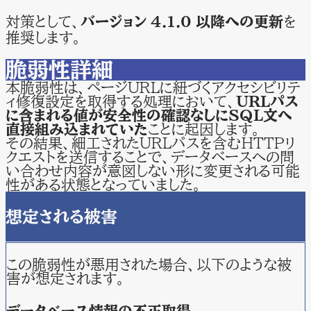
対策として、
バージョン 4.1.0 以降への更新
を
推奨します。
脆弱性詳細
本脆弱性は、ページURLに紐づくアクセシビリテ
ィ修復設定を取得する処理において、
URLパス
に含まれる値が安全性の確認なしにSQL文へ
直接組み込まれていた
ことに起因します。
その結果、細工されたURLパスを含むHTTPリ
クエストを送信することで、データベースへの問
い合わせ内容が意図しない形に変更される可能
性がある状態となっていました。
想定される被害
この脆弱性が悪用された場合、以下のような被
害が想定されます。
データベース情報の不正取得